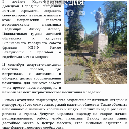
наследия
В посёлке Карло-Марксово
Донецкой Народной Республики
VK
Telegram
X
Facebook
Email
Отпра
жители стремятся сохранить
свою историю, и важным шагом в
этом направлении является
восстановление памятника
Владимиру Ильичу Ленину.
Инициативная группа жителей
обратилась к депутату
Енакиевского городского совета
фракции КПРФ Римме
Гатауллиной с просьбой о
содействии в этом вопросе.
11 сентября депутат-коммунист
посетила посёлок, где
встретилась с жителями и
обсудила детали восстановления
памятника. Для них этот объект
— не просто часть истории, но и
важный элемент патриотического воспитания молодёжи.
Римма Гатауллина подчеркнула, что сохранение памятников истории и
культуры требует совместных усилий власти и общества. Такие объекты
напоминают о значимых событиях и людях, внёсших вклад в развитие
региона и страны. Депутат выразила надежду на скорое начало
реставрационных работ, чтобы памятник Ленину вновь занял
достойное место в центре посёлка, став символом единства и
сплочённости местного сообщества.