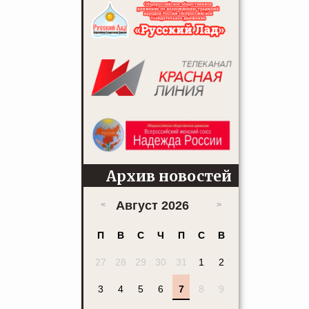
Архив новостей
Август 2026
П
В
С
Ч
П
С
В
27
28
29
30
31
1
2
3
4
5
6
7
8
9