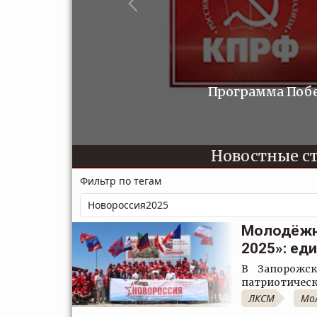
Предыдущий
Программа Побе
Новостные ст
Фильтр по тегам
Молодёжно
2025»: ед
В Запорожск
патриотическ
ЛКСМ
Мо