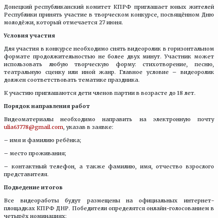
Донецкий республиканский комитет КПРФ приглашает юных жителей
Республики принять участие в творческом конкурсе, посвящённом Дню
молодёжи, который отмечается 27 июня.
Условия участия
Для участия в конкурсе необходимо снять видеоролик в горизонтальном
формате продолжительностью не более двух минут. Участник может
использовать любую творческую форму: стихотворение, песню,
театральную сценку или иной жанр. Главное условие – видеоролик
должен соответствовать тематике праздника.
К участию приглашаются дети членов партии в возрасте до 18 лет.
Порядок направления работ
Видеоматериалы необходимо направить на электронную почту
ulia63778@gmаil.com
, указав в заявке:
– имя и фамилию ребёнка;
– место проживания;
– контактный телефон, а также фамилию, имя, отчество взрослого
представителя.
Подведение итогов
Все видеоработы будут размещены на официальных интернет-
площадках КПРФ ДНР. Победители определятся онлайн-голосованием в
четырёх номинациях: