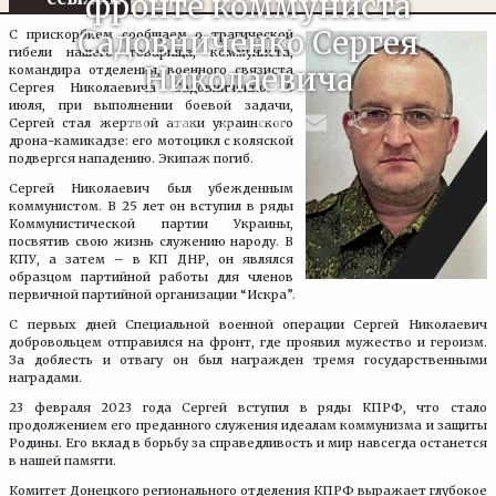
фронте коммуниста
Садовниченко Сергея
С прискорбием сообщаем о трагической
гибели нашего товарища, коммуниста,
Николаевича
командира отделения, военного связиста
Сергея Николаевича Садовниченко. 4
июля, при выполнении боевой задачи,
VK
Telegram
X
Facebook
Email
Отпра
Сергей стал жертвой атаки украинского
дрона-камикадзе: его мотоцикл с коляской
подвергся нападению. Экипаж погиб.
Сергей Николаевич был убежденным
коммунистом. В 25 лет он вступил в ряды
Коммунистической партии Украины,
посвятив свою жизнь служению народу. В
КПУ, а затем – в КП ДНР, он являлся
образцом партийной работы для членов
первичной партийной организации “Искра”.
С первых дней Специальной военной операции Сергей Николаевич
добровольцем отправился на фронт, где проявил мужество и героизм.
За доблесть и отвагу он был награжден тремя государственными
наградами.
23 февраля 2023 года Сергей вступил в ряды КПРФ, что стало
продолжением его преданного служения идеалам коммунизма и защиты
Родины. Его вклад в борьбу за справедливость и мир навсегда останется
в нашей памяти.
Комитет Донецкого регионального отделения КПРФ выражает глубокое