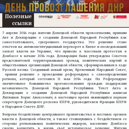
VK
Telegram
X
Facebook
Email
Отпра
Полезные
ссылки
7 апреля 2014 года жители Донецкой области провозгласили, приняли
Акт и Декларацию о создании Донецкой Народной Республики как
самостоятельного, суверенного государства. Это решение стало
ответом на антиконституционный переворот в Киеве и последовавший
захват власти на Украине, что привело к массовым протестам в
Донбассе в начале 2014 года. Декларация была утверждена Советом
представителей территориальных громад, политических партий и
общественных организаций Донецкой области, сформированным в ходе
Русской весны. Созданный новый орган, Временный Народный Совет,
принял решение о проведении референдума о самоопределении
региона, который состоялся 11 мая 2014 года. На Референдуме
значительное большинство проголосовавших граждан поддержали
независимость Донецкой Народной Республики. Текст Акта и
Декларации о создании Донецкой Народной Республики написал
Литвинов Борис Алексеевич, в настоящее время являющийся первым
секретарем Донецкого рескома КПРФ, руководителем Фракции КПРФ
в Народном Совете ДНР.
Вопреки бездействию центрального правительства и местных органов
власти в Донецкой области, а также столкнувшись с бездействием со
стороны региональных политических лидеров, население Донбасса
смогло воплотить в жизнь своё историческое решение. Жители